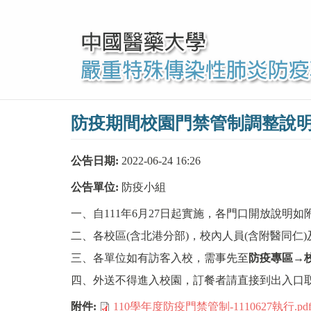
移
至
主
內
容
防疫期間校園門禁管制調整說明Take acces
公告日期:
2022-06-24 16:26
公告單位:
防疫小組
一、自111年6月27日起實施，各門口開放說明如
二、各校區(含北港分部)，校內人員(含附醫同仁
三、各單位如有訪客入校，需事先至
防疫專區
→
四、外送不得進入校園，訂餐者請直接到出入口
附件:
110學年度防疫門禁管制-1110627執行.pd