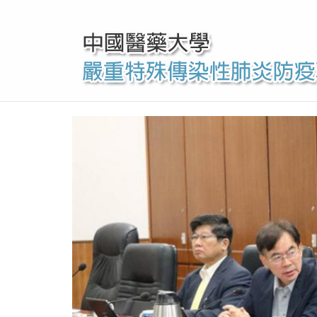
移
至
主
內
容