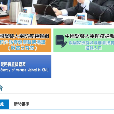
合
處
(作用中頁籤)
新聞報導